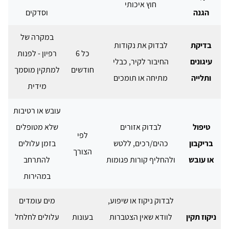
חוץ איכותי
הגנה
וסדקים
במקרה של
בדיקת
לבדוק את נקודות
כל 6
רפיון - לפנות
עיגונים
החיבור לקיר, כבלי
חודשים
למתקין מוסמך
ותלייה
מתיחה או תומכים
מידית
עובש או רטיבות
טיפול
לבדוק אזורים
שלא מטופלים
לפי
בריקבון
כהים/רכים, ללטש
בזמן עלולים
הצורך
או עובש
ולהחליף קורות פגומות
להתרחב
במהירות
לבדוק ניקוז או שיפוע,
מים עומדים
ניקוז תקין
לוודא שאין הצטברות
בעונות
עלולים לחלחל