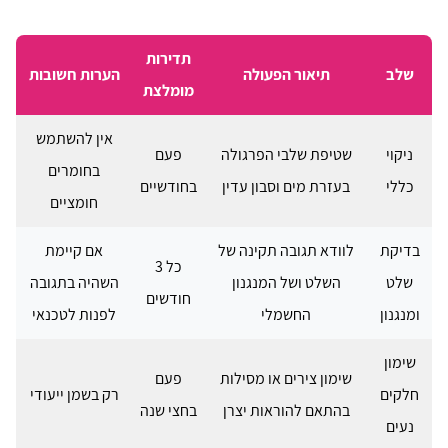
תדירות
שלב
תיאור הפעולה
הערות חשובות
מומלצת
אין להשתמש
ניקוי
שטיפת שלבי הפרגולה
פעם
בחומרים
כללי
בעזרת מים וסבון עדין
בחודשיים
חומציים
בדיקת
לוודא תגובה תקינה של
אם קיימת
כל 3
שלט
השלט ושל המנגנון
השהיה בתגובה
חודשים
ומנגנון
החשמלי
לפנות לטכנאי
שימון
שימון צירים או מסילות
פעם
חלקים
רק בשמן ייעודי
בהתאם להוראות יצרן
בחצי שנה
נעים