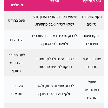
טיפ תחזוקה
הסבר
מומלצת
ניקוי משטחים
שימוש במים פושרים וסבון נוזלי
פעם בחודש
עליונים
לניקוי לכלוך ואבק מהקירוי.
בדיקת איטום
לבדוק סדקים באזורים מחוברים
פעם בעונה
וחיבורים
ולאטום לפי הצורך.
לפני החורף
פתיחת וניקוי
להסיר עלים ולכלוך מפתחי
וכל חודש
מרזבים
הניקוז למניעת סתימות.
בחורף
טיפול
לבדוק פעילות מנוע, ולשמן
פעם ב-3
במנגנונים
חלקים נעים לפי הצורך.
חודשים
חשמליים