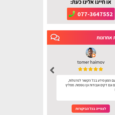
או חייגו אלינו כעת:
077-3647552
 אחרונות
tomer haimov
רחל מושיוף
ם המון מידע בכל הקשור לפרגולות,
אתר מעולה עיניני קל לשימ
 וגם דקים ועבודות עץ נוספות. ממליץ
לצפייה בכל הביקורות