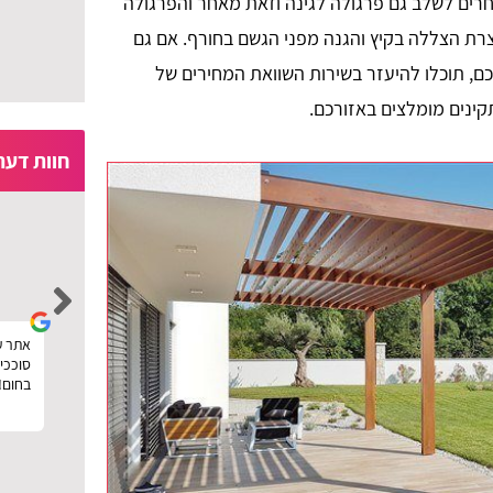
וחרים לשלב גם פרגולה לגינה וזאת מאחר והפרגולה
צרת הצללה בקיץ והגנה מפני הגשם בחורף. אם גם
כם, תוכלו להיעזר בשירות השוואת המחירים של
קינים מומלצים באזורכם.
חוות דעת
moria ben ezra
קין
רוצה להגיד תודה לפרגוליין על השירות המהיר,
אתר ע
ם
נעזרתי באתר בשביל להזמין פרגולה מעץ לחצר
סוככים
וחסכתי כסף בעזרת השוואת המחירים שלהם.
בחום!