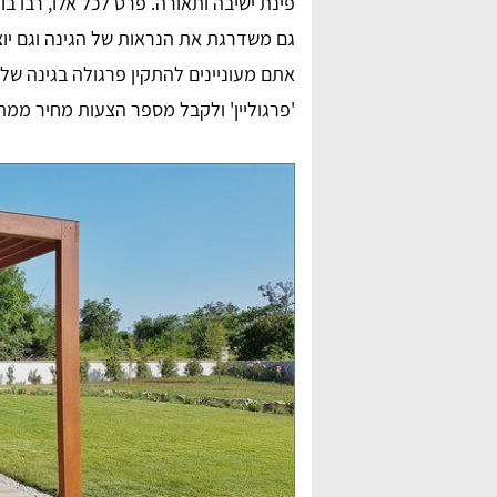
פינת ישיבה ותאורה. פרט לכל אלו, רבו ב
גם משדרגת את הנראות של הגינה וגם יו
אתם מעוניינים להתקין פרגולה בגינה של
'פרגוליין' ולקבל מספר הצעות מחיר ממת
Naama Edri
nadav “naji”
 סוכך נהדר במחיר ממש
התקנתי פרגולת אלומיניום לאחר שמצאתי מת
ם להיעזר בהשוואת
בפרגוליין, תודה לכם על העזרה ממליצה בחו
על האתר!