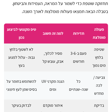
תחזוקה שוטפת כדי לשמור על המראה, העמידות והביטחון.
בטבלה הבאה תמצאו פעולות מומלצות לאורך השנה.
פעולה
טיפ מקצועי לביצוע
תדירות
למה זה חשוב
מומלצת
נכון
שטיפה
לא לשטוף בלחץ
פעם ב-3-6
מסיר לכלוך,
בלחץ
גבוה - עלול לפגוע
חודשים
אבק, עובש קל
מים נמוך
בעץ
צביעה /
כל
הגנה מקרני UV
להשתמש בחומר על
לכה
שנה–שנתיים
ומים
בסיס שמן לעץ חיצוני
מחדש
בדיקת
איתור מוקדם
לבדוק בעיקר