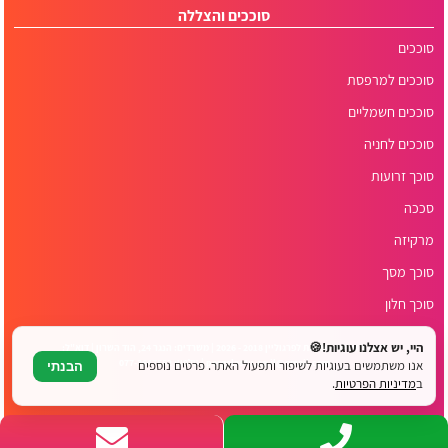
סוככים והצללה
סוככים
סוככים למרפסת
סוככים חשמליים
סוככים לחניה
סוכך זרועות
סככה
מרקיזה
סוכך מסך
סוכך חלון
היי, יש אצלנו עוגיות!🍪
© כל הזכויות שמורות לפרגוליין 2018 - 2026 | משרדים: הנגר 24, הוד השרון | דוא"ל:
pergolas4u.co.il@gmail.com | טלפון: 077-3647552
אנו משתמשים בעוגיות לשיפור ותפעול האתר. פרטים נוספים
הבנתי
ב
מדיניות הפרטיות
.