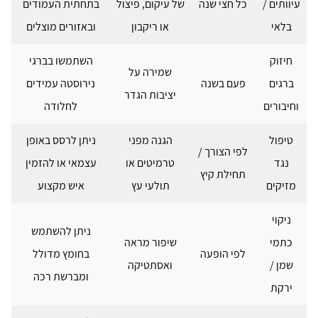
עיוותים /
כל חצי שנה
של עיקום, פיצול
בתחתית העמודים
בלאי
או ריקבון
ובאזורים מוצלים
חיזוק
השתמשו בברגי
שמירה על
ברגים
פעם בשנה
נירוסטה עמידים
יציבות הגדר
וחיבורים
לחלודה
טיפול
הגנה מפני
ניתן לרסס באופן
לפי הצורך /
נגד
טרמיטים או
עצמאי או להזמין
תחילת קיץ
מזיקים
תולעי עץ
איש מקצוע
ניקוי
ניתן להשתמש
כתמי
שיפור מראה
לפי הופעה
בחומץ מדולל
שמן /
ואסתטיקה
ומברשת רכה
ירקת