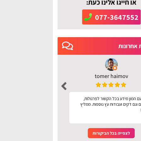
או חייגו אלינו כעת:
077-3647552
 אחרונות
tomer haimov
רחל מושיוף
ם המון מידע בכל הקשור לפרגולות,
אתר מעולה עיניני קל לשימ
 וגם דקים ועבודות עץ נוספות. ממליץ
לצפייה בכל הביקורות