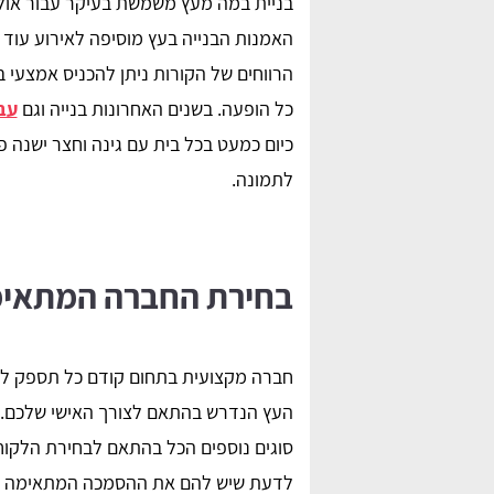
בניית במה מעץ משמשת בעיקר עבור אולמו
האמנות הבנייה בעץ מוסיפה לאירוע עוד נ
הרווחים של הקורות ניתן להכניס אמצעי ב
כל הופעה. בשנים האחרונות בנייה וגם
עב
כיום כמעט בכל בית עם גינה וחצר ישנה פ
לתמונה.
Naama Edri
nadav “naji”
בחירת החברה המתאימ
 סוכך נהדר במחיר ממש
התקנתי פרגולת אלומיניום לאחר שמצאתי מת
ם להיעזר בהשוואת
בפרגוליין, תודה לכם על העזרה ממליצה בחו
חברה מקצועית בתחום קודם כל תספק לכם
על האתר!
העץ הנדרש בהתאם לצורך האישי שלכם. ע
סוגים נוספים הכל בהתאם לבחירת הלקוח
לדעת שיש להם את ההסמכה המתאימה כו