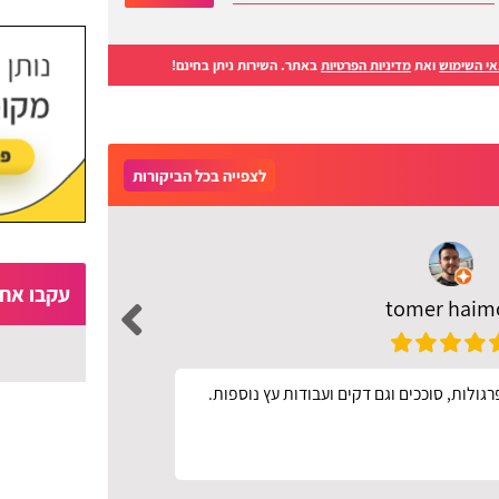
י השימוש
ואת
מדיניות הפרטיות
באתר. השירות ניתן בחינם!
לצפייה בכל הביקורות
עקבו אחר
tomer haim
ולות, סוככים וגם דקים ועבודות עץ נוספות.
אתר מעו