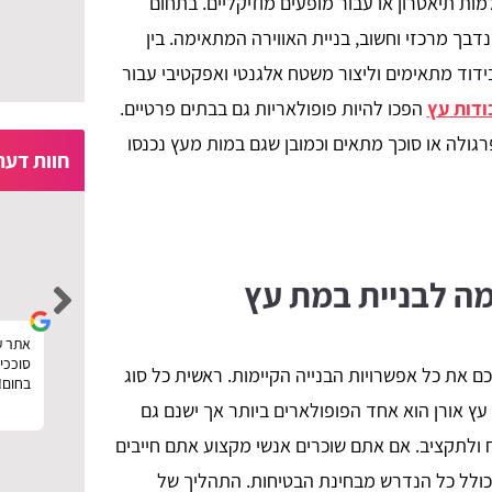
ת תיאטרון או עבור מופעים מוזיקליים. בתחום
דבך מרכזי וחשוב, בניית האווירה המתאימה. בין
ידוד מתאימים וליצור משטח אלגנטי ואפקטיבי עבור
ודות עץ
הפכו להיות פופולאריות גם בבתים פרטיים.
רגולה או סוכך מתאים וכמובן שגם במות מעץ נכנסו
חוות דעת
moria ben ezra
ה לבניית במת עץ
קין
רוצה להגיד תודה לפרגוליין על השירות המהיר,
אתר ע
ם
נעזרתי באתר בשביל להזמין פרגולה מעץ לחצר
סוככים
 את כל אפשרויות הבנייה הקיימות. ראשית כל סוג
וחסכתי כסף בעזרת השוואת המחירים שלהם.
בחום!
ץ אורן הוא אחד הפופולארים ביותר אך ישנם גם
 ולתקציב. אם אתם שוכרים אנשי מקצוע אתם חייבים
לל כל הנדרש מבחינת הבטיחות. התהליך של