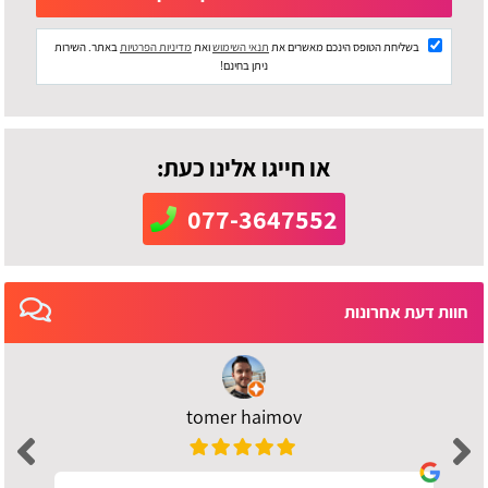
בשליחת הטופס הינכם מאשרים את
תנאי השימוש
ואת
מדיניות הפרטיות
באתר. השירות
ניתן בחינם!
או חייגו אלינו כעת:
077-3647552
חוות דעת אחרונות
tomer haimov