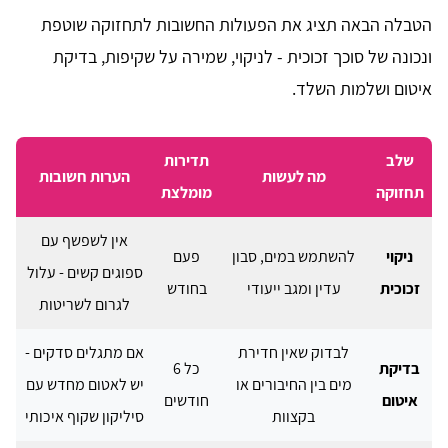
הטבלה הבאה תציג את הפעולות החשובות לתחזוקה שוטפת
ונכונה של סוכך זכוכית - לניקוי, שמירה על שקיפות, בדיקת
איטום ושלמות השלד.
שלב
תדירות
מה לעשות
הערות חשובות
תחזוקה
מומלצת
אין לשפשף עם
ניקוי
להשתמש במים, סבון
פעם
ספוגים קשים - עלול
זכוכית
עדין ומגב ייעודי
בחודש
לגרום לשריטות
לבדוק שאין חדירת
אם מתגלים סדקים -
בדיקת
כל 6
מים בין החיבורים או
יש לאטום מחדש עם
איטום
חודשים
בקצוות
סיליקון שקוף איכותי