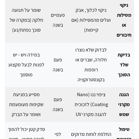
ניקוי
ניקוי לכלוך, אבק
שומר על תנועה
מסילות
פעמיים
ועלים מהמסילות (אם
חלקה (במקרה של
או
בשנה
קיימות)
סוכך נפתח/נע)
חיבורים
לבדוק שלא נוצרו
בדיקת
במידה ויש - יש
חלודה, שברים או
פעם
שלד
לפנות לבעל מקצוע
רופפות
בשנה
הסוכך
מוסמך
בקונסטרוקציה
הגנה
ציפוי ננו (Nano
מסייע במניעת
פעם
מקרני
Coating) לזכוכית
שקיפות מעומעמת
בשנה
שמש
להגנה מקרני UV
ושומר על הברק
טיפול
סדק קטן יכול להפוך
החלפת לוחות סדוקים
לפי