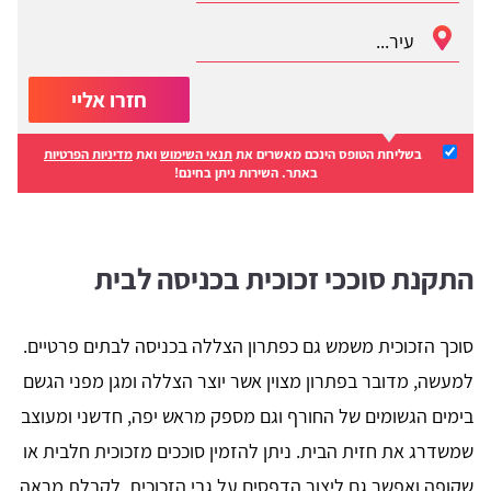
חזרו אליי
בשליחת הטופס הינכם מאשרים את
תנאי השימוש
ואת
מדיניות הפרטיות
באתר. השירות ניתן בחינם!
התקנת סוככי זכוכית בכניסה לבית
סוכך הזכוכית משמש גם כפתרון הצללה בכניסה לבתים פרטיים.
למעשה, מדובר בפתרון מצוין אשר יוצר הצללה ומגן מפני הגשם
בימים הגשומים של החורף וגם מספק מראש יפה, חדשני ומעוצב
שמשדרג את חזית הבית. ניתן להזמין סוככים מזכוכית חלבית או
שקופה ואפשר גם ליצור הדפסים על גבי הזכוכית, לקבלת מראה