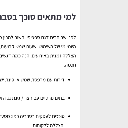
למי מתאים סוכך בטבר
לפני שבוחרים דגם ספציפי, חשוב להבין 
היומיומי של השימוש: שעות שמש קבועות,
הצללה זמנית באירועים. הנה כמה דגשים
חכמה.
Naama Edri
nadav “naji”
דירות עם מרפסת שמש או פינת ישי
 סוכך נהדר במחיר ממש
התקנתי פרגולת אלומיניום לאחר שמצאתי מת
ם להיעזר בהשוואת
בפרגוליין, תודה לכם על העזרה ממליצה בחו
בתים פרטיים עם חצר / גינת גג הז
על האתר!
סוככים לעסקים בטבריה כמו: מסעדות
והצללה ללקוחות.