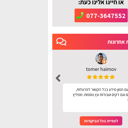
או חייגו אלינו כעת:
077-3647552
 אחרונות
tomer haimov
רחל מושיוף
ם המון מידע בכל הקשור לפרגולות,
אתר מעולה עיניני קל לשימ
 וגם דקים ועבודות עץ נוספות. ממליץ
לצפייה בכל הביקורות