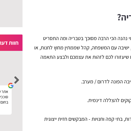
יה?
מי נהנה הכי הרבה מסוכך בטבריה ומה התסריט
חוות דעת
 ישיבה עם המשפחה, קהל שממתין מחוץ לחנות, או
 שיעזורו לכם לזהות את עצמכם ולבצע התאמה
moria ben ezra
בה הפונה לדרום / מערב.
קין
רוצה להגיד תודה לפרגוליין על השירות המהיר,
אתר ע
ם
נעזרתי באתר בשביל להזמין פרגולה מעץ לחצר
סוככים
קוקים להצללה דינמית.
וחסכתי כסף בעזרת השוואת המחירים שלהם.
בחום!
, בתי קפה וחנויות - המבקשים חזית ייצוגית