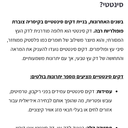
סינטטי?
בשנים האחרונות, בניית דקים סינטטיים בקיסריה צוברת
פופולריות רבה.
דק סינטטי הוא חלופה מודרנית לדק העץ
המסורתי, והוא מיוצר משילוב של חומרים כמו פלסטיק ממוחזר,
סיבי עץ ופולימרים. דקים סינטטיים נועדו להעניק את המראה
והתחושה של דק עץ טבעי, אך עם יתרונות משמעותיים.
דקים סינטטיים מציעים מספר יתרונות בולטים:
עמידות
: דקים סינטטיים עמידים בפני ריקבון, טרמיטים,
עובש ופטריות, מה שהופך אותם לבחירה אידיאלית עבור
אזורים לחים או בעלי תנאי מזג אוויר קיצוניים.
תחזוקה קלה
: בניגוד לדק עץ, דק סינטטי אינו דורש