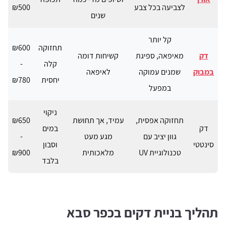
לצביעה בכל צבע
₪500
שנים
קל יותר
תחזוקה
₪600
דק
מאיפאה, ספיגת
קשיחות דומה
קלה
-
במבוק
שמנים עמוקה
לאיפאה
יחסית
₪780
במפעל
ניקוי
תחזוקה אפסית,
עמיד, אך תחושת
₪650
דק
במים
גוון יציב עם
מגע מעט
-
סינטטי
וסבון
טכנולוגיית UV
מלאכותית
₪900
בלבד
תהליך בניית דקים בכפר סבא