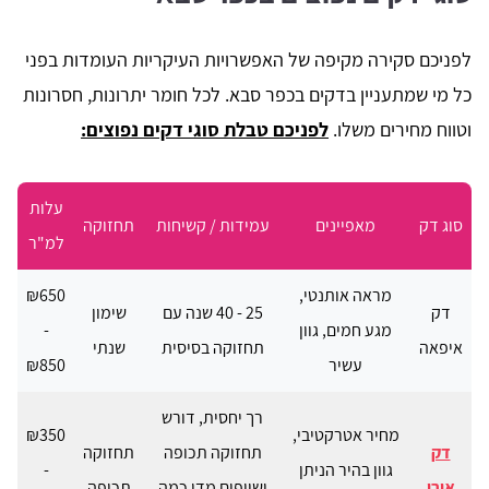
לפניכם סקירה מקיפה של האפשרויות העיקריות העומדות בפני
כל מי שמתעניין בדקים בכפר סבא. לכל חומר יתרונות, חסרונות
וטווח מחירים משלו.
לפניכם טבלת סוגי דקים נפוצים:
עלות
סוג דק
מאפיינים
עמידות / קשיחות
תחזוקה
למ"ר
מראה אותנטי,
₪650
דק
25 - 40 שנה עם
שימון
מגע חמים, גוון
-
איפאה
תחזוקה בסיסית
שנתי
עשיר
₪850
רך יחסית, דורש
מחיר אטרקטיבי,
₪350
דק
תחזוקה תכופה
תחזוקה
גוון בהיר הניתן
-
אורן
ושיופים מדי כמה
תכופה