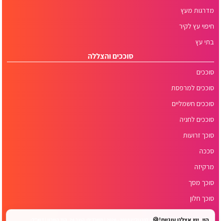
מדרגות מעץ
חיפוי עץ לקיר
בתי עץ
סוככים והצללה
סוככים
סוככים למרפסת
סוככים חשמליים
סוככים לחניה
סוכך זרועות
סככה
מרקיזה
סוכך מסך
סוכך חלון
היי, יש אצלנו עוגיות!🍪
© כל הזכויות שמורות לפרגוליין 2018 - 2026 | משרדים: הנגר 24, הוד השרון | דוא"ל: