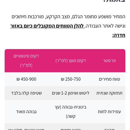
המחיר מושפע מחומר הגלם, מצב הקרקע, מורכבות חיתוכים
וגישה לאתר העבודה.
להלן הטווחים המקובלים כיום באזור
חדרה:
דקים סינטטיים
פרמטר
דקים מעץ (למ"ר)
(למ"ר)
טווח מחירים
250-750 ₪
450-900 ₪
תחזוקה שנתית
ליטוש ושימון 1-2 שנים
שטיפה קלה בלבד
בינונית-גבוהה (עץ
עמידות לחות
גבוהה מאוד
קשה)