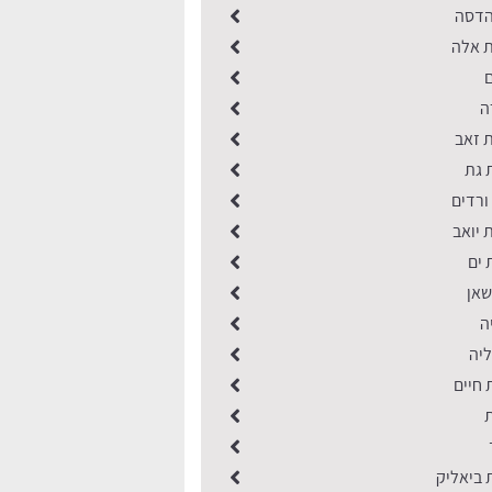
הדסה
 אלה
ה
 זאב
 גת
ורדים
 יואב
 ים
שאן
ה
יה
 חיים
 ביאליק