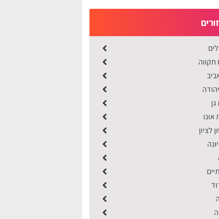
ורים
לים
תקווה
ביב
יהודה
גן
אונו
 לציון
ונה
יים
וד
ה