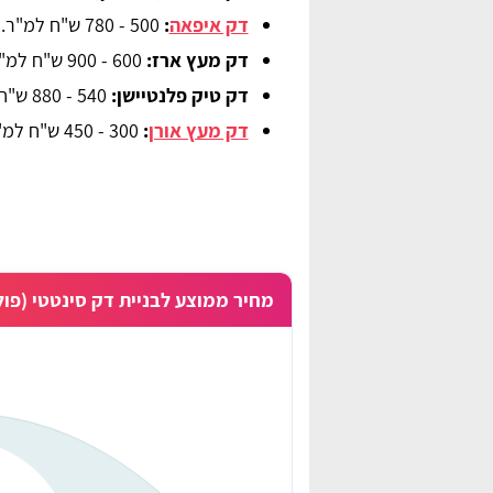
דק איפאה
:
500 - 780 ש"ח למ"ר.
דק מעץ ארז:
600 - 900 ש"ח למ"ר.
דק טיק פלנטיישן
: 
540 - 880 ש"ח למ"ר.
דק מעץ אורן
:
300 - 450 ש"ח למ"ר.
Naama Edri
nadav “naji”
מחיר ממוצע לבניית דק סינטטי (פול
 סוכך נהדר במחיר ממש
התקנתי פרגולת אלומיניום לאחר שמצאתי מת
ם להיעזר בהשוואת
בפרגוליין, תודה לכם על העזרה ממליצה בחו
על האתר!