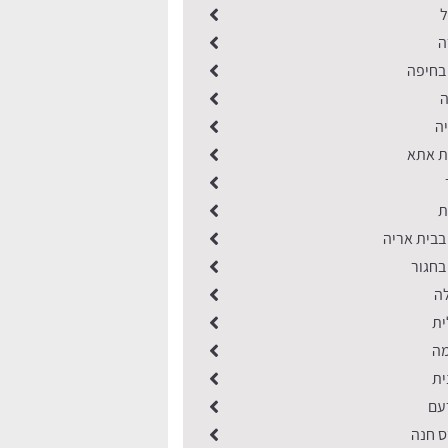
ל
ה
 בחיפה
ה
ה
ת אתא
ת
בבית אריה
בחגור
ה
ית
מה
ית
עם
 חנה