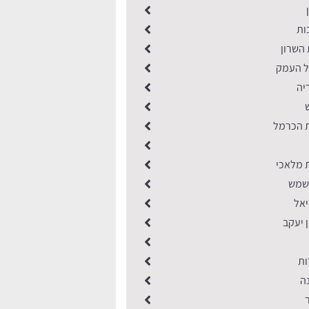
ות
השרון
ל העמק
יה
 הכרמל
 מלאכי
 שמש
אל
 יעקב
ות
ה