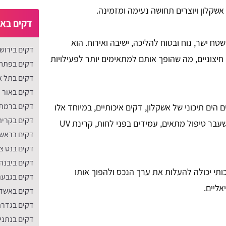
אשקלון ויוצרים תחושה נעימה ומזמינה.
דקים באז
 ישר, נוח ובטוח להליכה, ישיבה ואירוח. הוא
דקים בירוש
יצוניים, מה שהופך אותם למתאימים יותר לפעילויות
דקים בפתח 
דקים בתל א
דקים באור 
דקים ברמת 
ים תיכוני של אשקלון, דקים איכותיים, במיוחד אלו
דקים בקרית 
העשויים מחומרים סינטטיים או עץ שעבר טיפול מתאים, עמידים בפני לחות, קרינת UV
דקים בראשון
דקים בנס צי
דקים ביבנה
תי יכולה להעלות את ערך הנכס ולהפוך אותו
דקים בגבעת
אליים.
דקים באשד
דקים בגדרה
דקים בנתני