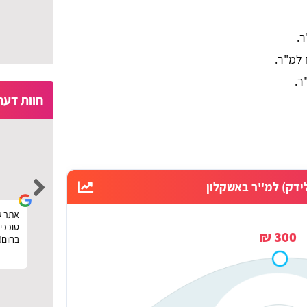
חוות דעת
moria ben ezra
ידק) למ''ר באשקלון
קין
רוצה להגיד תודה לפרגוליין על השירות המהיר,
אתר ע
ם
נעזרתי באתר בשביל להזמין פרגולה מעץ לחצר
סוככים
300 ₪
וחסכתי כסף בעזרת השוואת המחירים שלהם.
בחום!