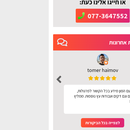
או חייגו אלינו כעת:
077-3647552
 אחרונות
tomer haimov
רחל מושיוף
ם המון מידע בכל הקשור לפרגולות,
אתר מעולה עיניני קל לשימ
 וגם דקים ועבודות עץ נוספות. ממליץ
לצפייה בכל הביקורות