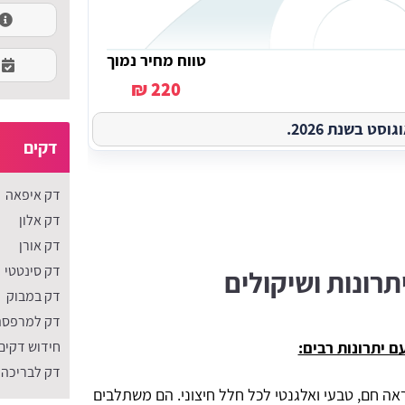
טווח מחיר נמוך
220 ₪
ט בשנת 2026.
דקים
דק איפאה
דק אלון
דק אורן
דק סינטטי
תרונות ושיקולים
דק במבוק
דק למרפסת
חידוש דקים
 יתרונות רבים:
דק לבריכה
ה חם, טבעי ואלגנטי לכל חלל חיצוני. הם משתלבים