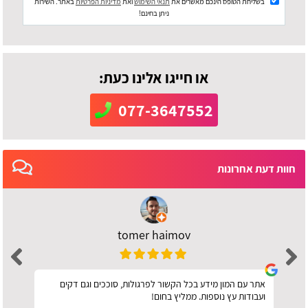
בשליחת הטופס הינכם מאשרים את
תנאי השימוש
ואת
מדיניות הפרטיות
באתר. השירות
ניתן בחינם!
או חייגו אלינו כעת:
077-3647552
חוות דעת אחרונות
tomer haimov
אתר עם המון מידע בכל הקשור לפרגולות, סוככים וגם דקים
ועבודות עץ נוספות. ממליץ בחום!