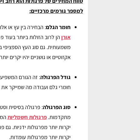
טווח המחירים של פרגולות הוא רחב וי
למספר גורמים מרכזיים:
חומר הגלם
: הבחירה בין עץ או אל
אורן
הן לרוב הזולות ביותר בעוד פרג
משמעותית. גם סוג העץ הספציפי ב
אקזוטיים או גושניים יהיו יקרים יותר.
Naama Edri
nadav “naji”
גודל הפרגולה
: זה הגורם המשפיע 
חומרי גלם ועבודה מה שמייקר את 
 סוכך נהדר במחיר ממש
התקנתי פרגולת אלומיניום לאחר שמצאתי מת
ם להיעזר בהשוואת
בפרגוליין, תודה לכם על העזרה ממליצה בחו
סוג הפרגולה
: פרגולה בסיסית וסט
על האתר!
מתקדמות.
פרגולות חשמליות
המאפ
יקרות יותר מפרגולות ידניות. גם פ
יקרות יותר מפרגולות עומדות.