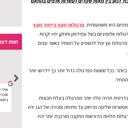
כול לנוע בין מאות שקלים לעשרות אלפים בהתאם
ומיניום היא משמעותית.
פרגולות מעץ בייחוד מעץ
ולות אלומיניום בשל עמידותן וחוזקן יהיו יקרות
חוות דעת
פרגולות עץ יכול להשפיע על המחיר כאשר עצים
moria ben ezra
ביותר. ככל ששטח הפרגולה גדול יותר כך יידרשו יותר
המחיר.
קין
רוצה להגיד תודה לפרגוליין על השירות המהיר,
אתר ע
ם
נעזרתי באתר בשביל להזמין פרגולה מעץ לחצר
סוככים
נדרטית תהיה זולה יותר מפרגולה בעלת תכונות
וחסכתי כסף בעזרת השוואת המחירים שלהם.
בחום!
שרות שליטה מרחוק על פתיחה וסגירה של הגג יהיו
רגולות תלויות הדורשות התקנה מורכבת יותר יהיו