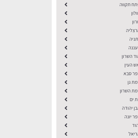
תח תקווה
לון
ון
רצליה
תניה
עננה
וד השרון
ש העין
פר סבא
מת גן
מת השרון
ת ים
ן יהודה
ר יונה
וד
ריאל