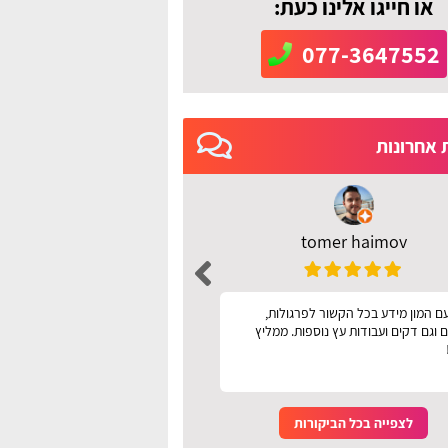
או חייגו אלינו כעת:
077-3647552
 אחרונות
tomer haimov
רחל מושיוף
ם המון מידע בכל הקשור לפרגולות,
אתר מעולה עיניני קל לשימ
 וגם דקים ועבודות עץ נוספות. ממליץ
לצפייה בכל הביקורות