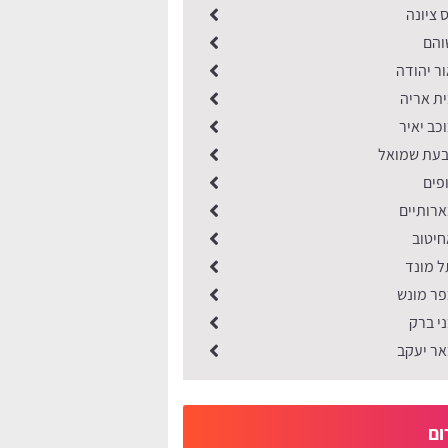
 ציונה
והם
ר יהודה
ית אריה
כב יאיר
בעת שמואל
פים
ארותיים
חיטוב
ל מונד
פר מונש
י ברק
אר יעקב
ום