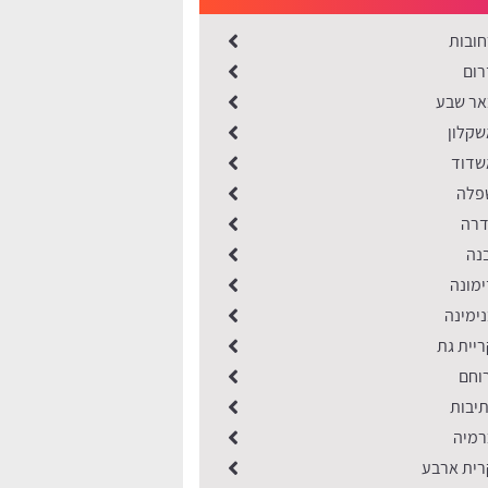
חובות
רום
אר שבע
שקלון
שדוד
פלה
דרה
נה
ימונה
ימינה
יית גת
רוחם
תיבות
רמיה
רית ארבע