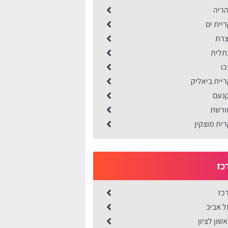
הריה
יית ים
צרת
תלית
כו
יית ביאליק
קנעם
ורשת
ית מוצקין
כז
כז
ל אביב
שון לציון