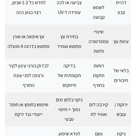
דהיית
צביעה או לכה
לחדש כל 1-2 שנים,
לשמש
צבע
עמידה ל-UV
רצוי בגוון כהה
קבועה
שינויי
בחירת עץ
עץ איפאה או אורן
עיוות עץ
טמפרטורה
מחוטא ועמיד
מחוטא בדרגה 4 ומעלה
ולחות
רוחות
בדיקה
לבדוק בורגי עיגון לקיר
בלאי של
חזקות
תקופתית של
ורצפה לפני עונת
חיבורים
בחורף
חיזוקים
החורף
ניקוי בלחץ מים
ירוקת /
קירבה לים
שימוש בחומץ או חומר
נמוך + חיטוי
עובש
ואוויר לח
ייעודי נגד ירקת
טבעי
ניקוז
גשם
לוודא שיפוע