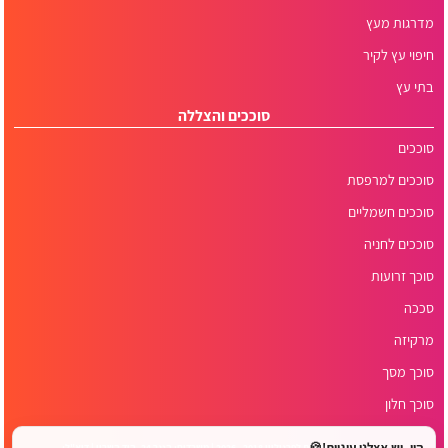
מדרגות מעץ
חיפוי עץ לקיר
בתי עץ
סוככים והצללה
סוככים
סוככים למרפסת
סוככים חשמליים
סוככים לחניה
סוכך זרועות
סככה
מרקיזה
סוכך מסך
סוכך חלון
היי, יש אצלנו עוגיות!🍪
© כל הזכויות שמורות לפרגוליין 2018 - 2026 | משרדים: הנגר 24, הוד השרון | דוא"ל: